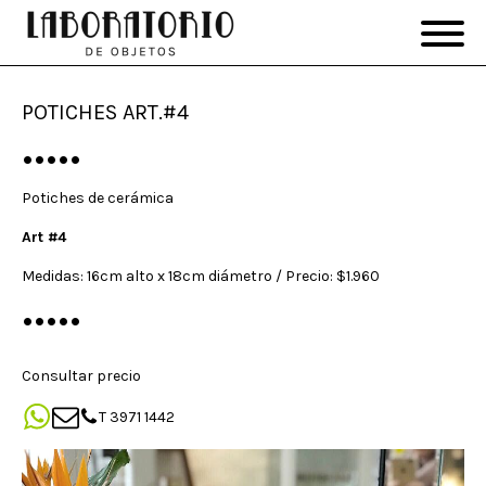
POTICHES ART.#4
•••••
Potiches de cerámica
Art #4
Medidas: 16cm alto x 18cm diámetro / Precio: $1.960
•••••
Consultar precio
T 3971 1442