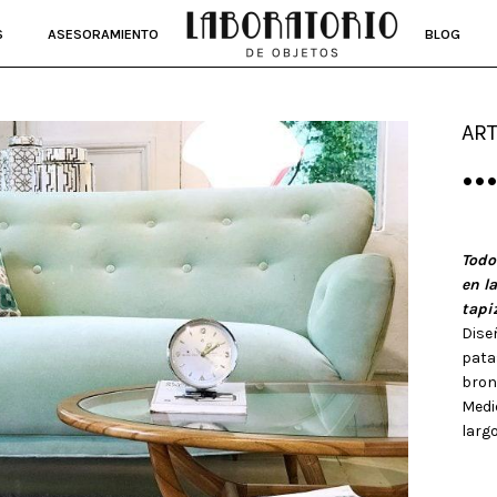
S
ASESORAMIENTO
BLOG
ART
••
Todo
en l
tapi
Dise
pata
bron
Medi
larg