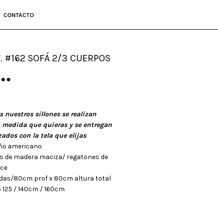
CONTACTO
. #162 SOFÁ 2/3 CUERPOS
•••
s nuestros sillones se realizan
a medida que quieras y se entregan
zados con la tela que elijas
ño americano
s de madera maciza/ regatones de
ce
das/80cm prof x 80cm altura total
o 125 / 140cm / 160cm